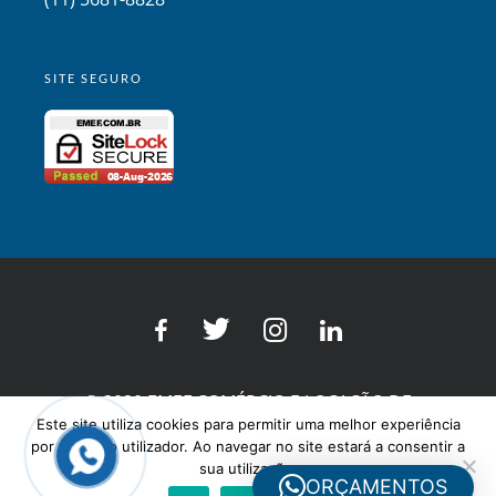
SITE SEGURO
© 2020 EMEF COMÉRCIO E LOCAÇÃO DE
Este site utiliza cookies para permitir uma melhor experiência
EQUIPAMENTOS LTDA. Todos os Direitos
por parte do utilizador. Ao navegar no site estará a consentir a
Reservados.
sua utilização.
ORÇAMENTOS